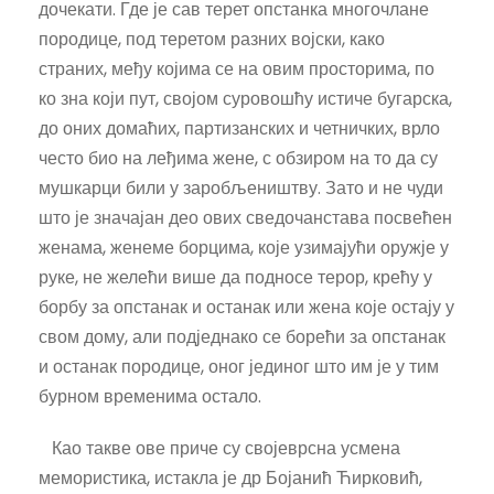
дочекати. Где је сав терет опстанка многочлане
породице, под теретом разних војски, како
страних, међу којима се на овим просторима, по
ко зна који пут, својом суровошћу истиче бугарска,
до оних домаћих, партизанских и четничких, врло
често био на леђима жене, с обзиром на то да су
мушкарци били у заробљеништву. Зато и не чуди
што је значајан део ових сведочанстава посвећен
женама, женеме борцима, које узимајући оружје у
руке, не желећи више да подносе терор, крећу у
борбу за опстанак и останак или жена које остају у
свом дому, али подједнако се борећи за опстанак
и останак породице, оног јединог што им је у тим
бурном временима остало.
Као такве ове приче су својеврсна усмена
мемористика, истакла је др Бојанић Ћирковић,