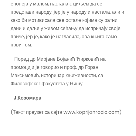
епопеја у малом, настала с циљем да се
представи народу, јер је у народу и настала, али и
како би мотивисала све остале којима су ратни
дани и даље у живом сећању да испричају своје
приче, јер је, како је нагласила, ова књига само
први том.
Поред др Мирјане Бојанић Ћирковић на
промоцији је говорио и проф. др Горан
Максимовић, историчар књижевности, са
Филозофског факултета у Нишу.
J.Козомара
(Текст преузет са сајта www.koprijanradio.com)