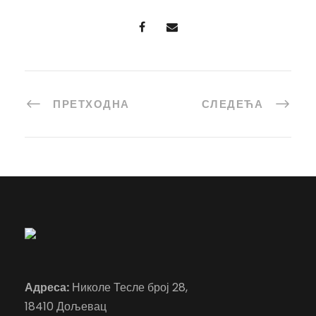
ПРЕТХОДНА
СЛЕДЕЋА
Адреса:
Николе Тесле број 28,
18410 Дољевац