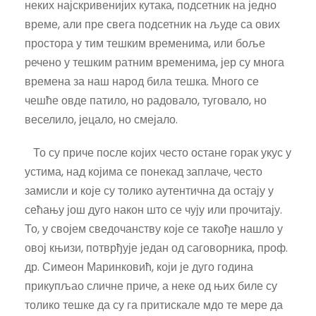
неких најскривенијих кутака, подсетник на једно
време, али пре свега подсетник на људе са ових
простора у тим тешким временима, или боље
речено у тешким ратним временима, јер су многа
времена за наш народ била тешка. Много се
чешће овде патило, но радовало, туговало, но
веселило, јецало, но смејало.
То су приче после којих често остане горак укус у
устима, над којима се понекад заплаче, често
замисли и које су толико аутентична да остају у
сећању још дуго након што се чују или прочитају.
То, у својем сведочанству које се такође нашло у
овој књизи, потврђује један од саговорника, проф.
др. Симеон Маринковић, који је дуго година
прикупљао сличне приче, а неке од њих биле су
толико тешке да су га притискале мдо те мере да