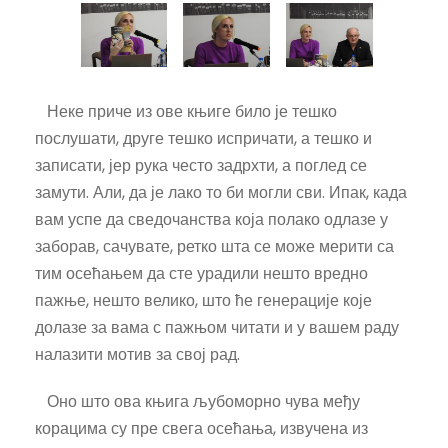
Неке приче из ове књиге било је тешко
послушати, друге тешко испричати, а тешко и
записати, јер рука често задрхти, а поглед се
замути. Али, да је лако то би могли сви. Ипак, када
вам успе да сведочанства која полако одлазе у
заборав, сачувате, ретко шта се може мерити са
тим осећањем да сте урадили нешто вредно
пажње, нешто велико, што ће генерације које
долазе за вама с пажњом читати и у вашем раду
налазити мотив за свој рад.
Оно што ова књига љубоморно чува међу
корацима су пре свега осећања, извучена из