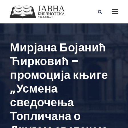
Мирјана Бојанић
Ћирковић –
промоција књиге
„Усмена
сведочења
Топличана о