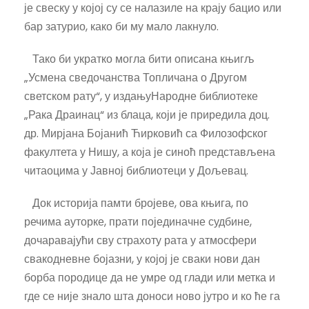
је свеску у којој су се налазиле на крају бацио или
бар затурио, како би му мало лакнуло.
Тако би укратко могла бити описана књигљ
„Усмена сведочанства Топличана о Другом
светском рату“, у издањуНародне библиотеке
„Рака Драинац“ из блаца, који је приредила доц.
др. Мирјана Бојанић Ћирковић са Филозофског
факултета у Нишу, а која је синоћ представљена
читаоцима у Јавној библиотеци у Дољевац.
Док историја памти бројеве, ова књига, по
речима ауторке, прати појединачне судбине,
дочаравајући сву страхоту рата у атмосфери
свакодневне бојазни, у којој је сваки нови дан
борба породице да не умре од глади или метка и
где се није знало шта доноси ново јутро и ко ће га