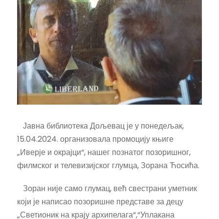
Јавна библиотека Дољевац је у понедељак,
15.04.2024. организовала промоцију књиге
„Иверје и окрајци“, нашег познатог позоришног,
филмског и телевизијског глумца, Зорана Ћосића.
Зоран није само глумац, већ свестрани уметник
који је написао позоришне представе за децу
„Светионик на крају архипелага“,“Уплакана