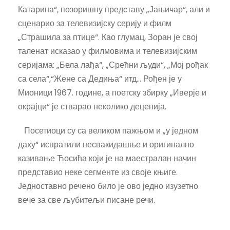
Катарина“, позоришну представу „Јањичар“, али и
сценарио за телевизијску серију и филм
„Страшила за птице“. Као глумац, Зоран је свој
таленат исказао у филмовима и телевизијским
серијама: „Бела лађа“, „Срећни људи“, „Мој рођак
са села“,“Жене са Дедиња“ итд… Рођен је у
Мионици 1967. године, а поетску збирку „Иверје и
окрајци“ је стварао неколико деценија.
Посетиоци су са великом пажњом и „у једном
даху“ испратили несвакидашње и оригинално
казивање Ћосића који је на маестралан начин
представио неке сегменте из своје књиге.
Једноставно речено било је ово једно изузетно
вече за све љубитељи писане речи.