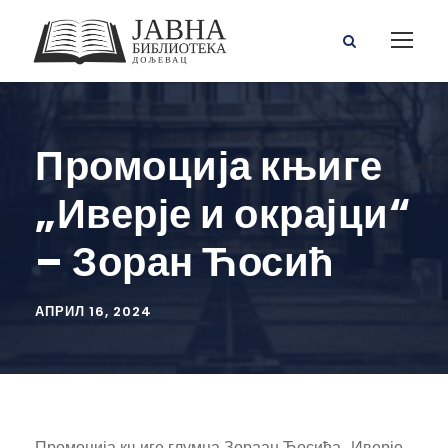
Промоција књиге
„Иверје и окрајци“
– Зоран Ћосић
АПРИЛ 16, 2024
Промоција књиге глумца Зораан Ћосића „Иверје