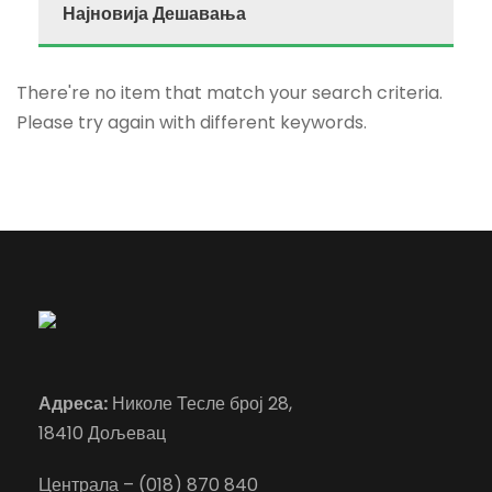
Најновија Дешавања
There're no item that match your search criteria.
Please try again with different keywords.
Адреса:
Николе Тесле број 28,
18410 Дољевац
Централа – (018) 870 840