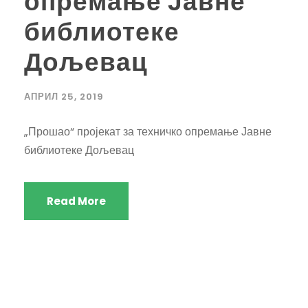
опремање Јавне
библиотеке
Дољевац
АПРИЛ 25, 2019
„Прошао“ пројекат за техничко опремање Јавне
библиотеке Дољевац
Read More