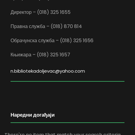
Директор – (018) 325 1655
Правна служба – (018) 870 814
Обрачунска служба – (018) 325 1656
Књижара – (018) 325 1657
n.bibliotekadoljevac@yahoo.com
Наредни догађаји
There're no item that match your search criteria.